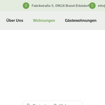
Fabrikstraße 5, 09618 Brand-Erbisdorf
info
Über Uns
Wohnungen
Gästewohnungen
Unsere Wohnungen
 suchen eine Wohnung in Brand-Erbisd
in einem unserer Wohngebiete! Entdecken 
auf den folgenden Seiten.