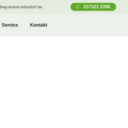
037322 2096
@wg-brand-erbisdorf.de
Service
Kontakt
orf?
Sie nähere Details