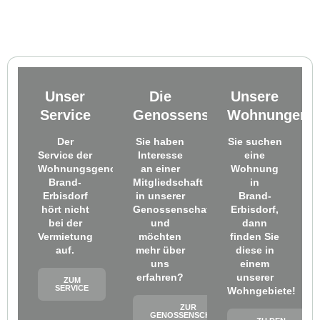
Unser
Die
Unsere
Service
Genossenschaft
Wohnungen
Der
Sie haben
Sie suchen
Service der
Interesse
eine
Wohnungsgenossenschaft
an einer
Wohnung
Brand-
Mitgliedschaft
in
Erbisdorf
in unserer
Brand-
hört nicht
Genossenschaft
Erbisdorf,
bei der
und
dann
Vermietung
möchten
finden Sie
auf.
mehr über
diese in
uns
einem
erfahren?
unserer
ZUM
SERVICE
Wohngebiete!
ZUR
GENOSSENSCHAFT