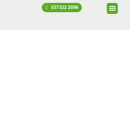
037322 2096
Die
Wohnungsgenossenschaft
Brand-Erbisdorf
Die Wohnungsgenossenschaft
Brand-Erbisdorf eG finden Sie in
der Bergstadt Brand-Erbisdorf im
Landkreis Mittelsachsen nahe der
Berg- und Universitätsstadt
Freiberg.